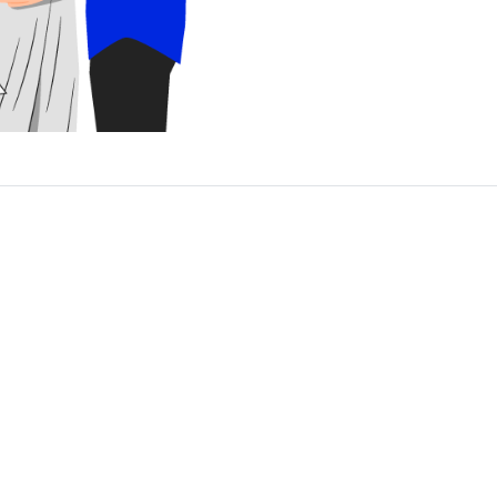
KONTAKTÉIEREN
Ufro fir Informatiounen
Schwätzt mat engem Expert
Verglach Service