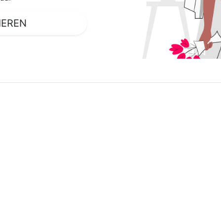
IEREN
SERVICER
Meng Ausso
Reduzéieren meng Steieren
Schnell Simulator
Detailléiert Simulator
Netto Gehalt
Steier Klass