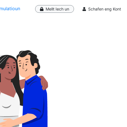
mulatioun
Mellt Iech un
Schafen eng Kont