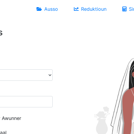
Ausso
Reduktioun
Si
s
r Awunner
aal