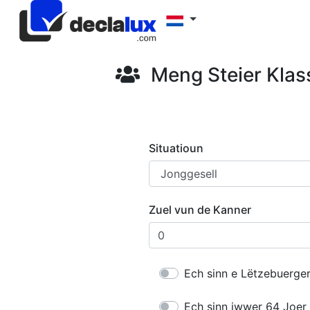
Meng Steier Klas
Situatioun
Zuel vun de Kanner
Ech sinn e Lëtzebuerge
Ech sinn iwwer 64 Joer 